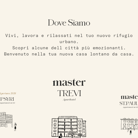
Dove Siamo
Vivi, lavora e rilassati nel tuo nuovo rifugio
urbano.
Scopri alcune dell città più emozionanti.
Benvenuto nella tua nuova casa lontano da casa.
TREVI
Apertura 2026
PSYRI
Aparthotel
ST.PAUL
Appartamenti serviti
Appartamenti servit