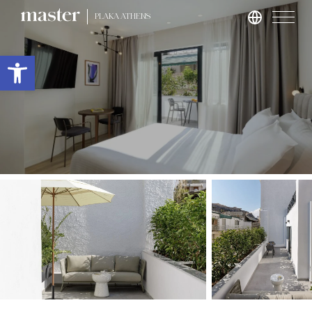
PLAKA ATHENS
Roma
Apri la barra degli strumenti
master Trevi
Londra
master St. Paul’s
master Cannon
master Farringdon
Barcellona
master La Rambla
Amburgo
master Altona