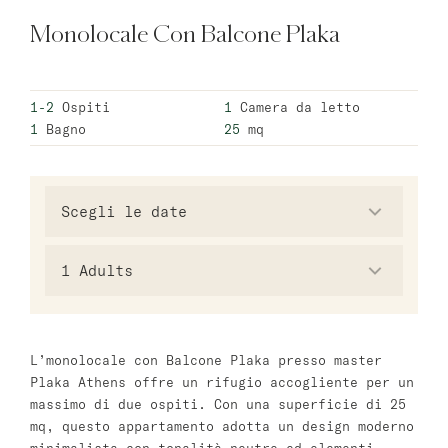
Monolocale Con Balcone Plaka
Varsavia
master Wola
1-2
Ospiti
1
Camera da letto
1
Bagno
25
mq
Atene
master Plaka
Salzburg
master Mirabell
1
Adults
Linzergasse Salzburg
Tel Aviv
L’monolocale con Balcone Plaka presso master
Plaka Athens offre un rifugio accogliente per un
Mazeh Tel Aviv
massimo di due ospiti. Con una superficie di 25
master Shenkin
mq, questo appartamento adotta un design moderno