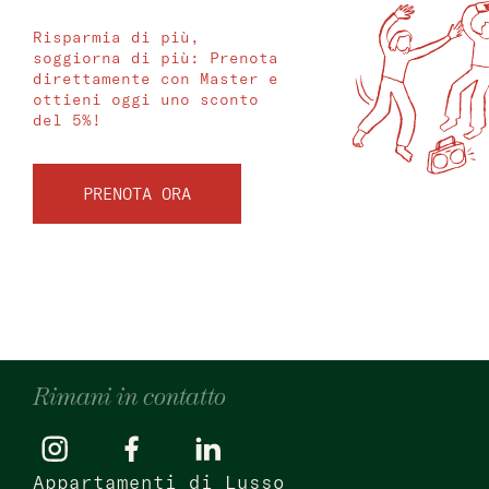
Risparmia di più,
soggiorna di più: Prenota
direttamente con Master e
ottieni oggi uno sconto
del 5%!
PRENOTA ORA
Rimani in contatto
Appartamenti di Lusso