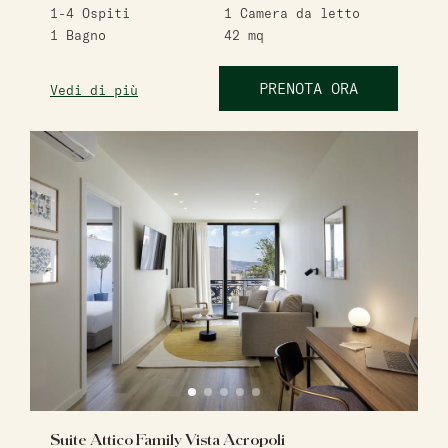
1-4
Ospiti
1
Camera da letto
1
Bagno
42
mq
PRENOTA ORA
Vedi di più
Suite Attico Family Vista Acropoli