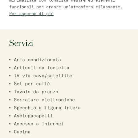
minimalista con tonalità neutre ed elementi
funzionali per creare un’atmosfera rilassante.
Bat Yam
Per saperne di più
master Bat Yam
Haifa
Servizi
master Haifa
Aria condizionata
Articoli da toeletta
TV via cavo/satellite
Set per caffè
Tavolo da pranzo
Serrature elettroniche
Specchio a figura intera
Asciugacapelli
Accesso a Internet
Cucina