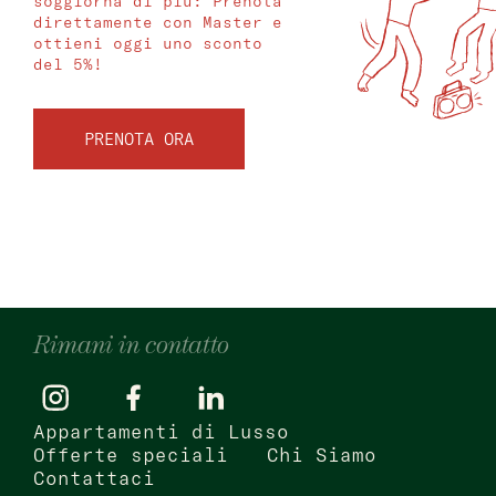
soggiorna di più: Prenota
direttamente con Master e
ottieni oggi uno sconto
del 5%!
PRENOTA ORA
Rimani in contatto
Appartamenti di Lusso
Offerte speciali
Chi Siamo
Contattaci