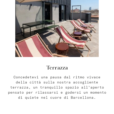
Varsavia
master Wola
Atene
master Plaka
Salzburg
Terrazza
master Mirabell
Linzergasse Salzburg
Concedetevi una pausa dal ritmo vivace
della città sulla nostra accogliente
terrazza, un tranquillo spazio all’aperto
Tel Aviv
pensato per rilassarsi e godersi un momento
di quiete nel cuore di Barcellona.
Mazeh Tel Aviv
master Shenkin