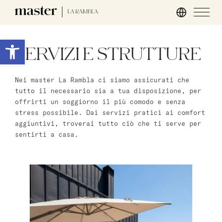
LA RAMBLA
Roma
Apri la barra degli strumenti
SERVIZI E STRUTTURE
master Trevi
Nei master La Rambla ci siamo assicurati che
Londra
tutto il necessario sia a tua disposizione, per
offrirti un soggiorno il più comodo e senza
master St. Paul’s
stress possibile. Dai servizi pratici ai comfort
master Cannon
aggiuntivi, troverai tutto ciò che ti serve per
master Farringdon
sentirti a casa.
Barcellona
master La Rambla
Amburgo
master Altona