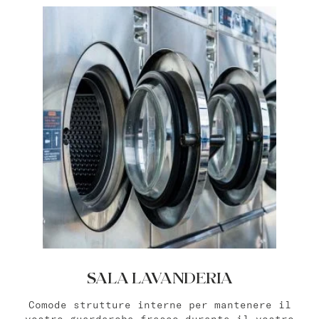
Bat Yam
master Bat Yam
Haifa
master Haifa
SALA LAVANDERIA
Comode strutture interne per mantenere il