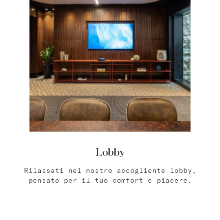
Varsavia
master Wola
Atene
master Plaka
Salzburg
master Mirabell
Linzergasse Salzburg
Lobby
Rilassati nel nostro accogliente lobby,
Tel Aviv
pensato per il tuo comfort e piacere.
Mazeh Tel Aviv
master Shenkin