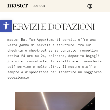
BAT YAM
Roma
Apri la barra degli strumenti
SERVIZI E DOTAZIONI
master Trevi
master Bat Yam Appartamenti serviti offre una
Londra
vasta gamma di servizi e strutture, tra cui
check-in e check-out senza contatto, reception
master St. Paul’s
attiva 24 ore su 24, palestra, deposito bagagli
master Cannon
gratuito, cassaforte, TV satellitare, lavanderia
master Farringdon
self-service e molto altro. Il nostro staff é
sempre a disposizione per garantire un soggiorno
eccezionale.
Barcellona
master La Rambla
Amburgo
master Altona