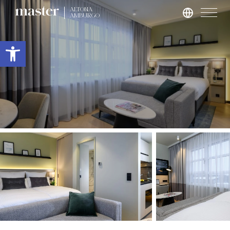
ALTONA
AMBURGO
Roma
Apri la barra degli strumenti
master Trevi
Londra
master St. Paul’s
master Cannon
master Farringdon
Barcellona
master La Rambla
Amburgo
master Altona