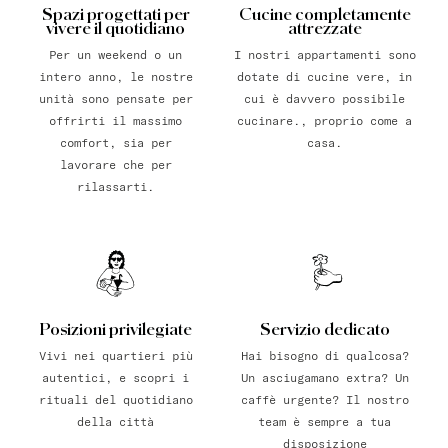
Spazi progettati per
Cucine completamente
vivere il quotidiano
attrezzate
Per un weekend o un
I nostri appartamenti sono
intero anno, le nostre
dotate di cucine vere, in
unità sono pensate per
cui è davvero possibile
offrirti il massimo
cucinare., proprio come a
comfort, sia per
casa.
lavorare che per
rilassarti.
Posizioni privilegiate
Servizio dedicato
Vivi nei quartieri più
Hai bisogno di qualcosa?
autentici, e scopri i
Un asciugamano extra? Un
rituali del quotidiano
caffè urgente? Il nostro
della città
team è sempre a tua
disposizione