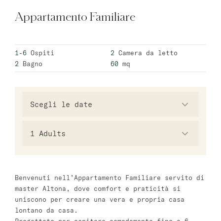
Appartamento Familiare
Varsavia
master Wola
1-6
Ospiti
2
Camera da letto
2
Bagno
60
mq
Atene
master Plaka
Salzburg
master Mirabell
1
Adults
Linzergasse Salzburg
Tel Aviv
Benvenuti nell’Appartamento Familiare servito di
master Altona, dove comfort e praticità si
Mazeh Tel Aviv
uniscono per creare una vera e propria casa
master Shenkin
lontano da casa.