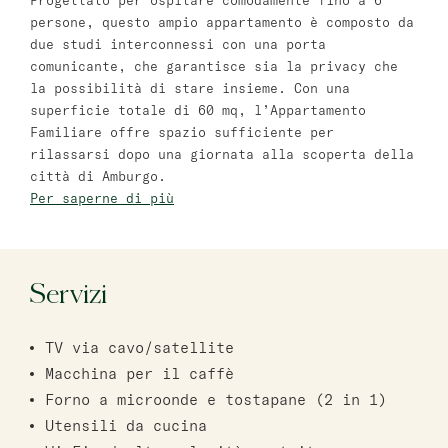
Progettato per ospitare comodamente fino a 6
persone, questo ampio appartamento è composto da
Bat Yam
due studi interconnessi con una porta
master Bat Yam
comunicante, che garantisce sia la privacy che
la possibilità di stare insieme. Con una
superficie totale di 60 mq, l’Appartamento
Haifa
Familiare offre spazio sufficiente per
master Haifa
rilassarsi dopo una giornata alla scoperta della
città di Amburgo.
Per saperne di più
Servizi
TV via cavo/satellite
Macchina per il caffè
Forno a microonde e tostapane (2 in 1)
Utensili da cucina