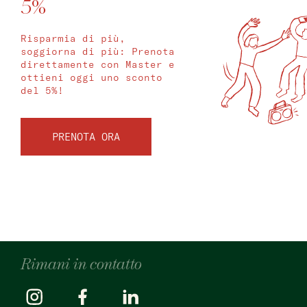
5%
Risparmia di più,
soggiorna di più: Prenota
direttamente con Master e
ottieni oggi uno sconto
del 5%!
PRENOTA ORA
Rimani in contatto