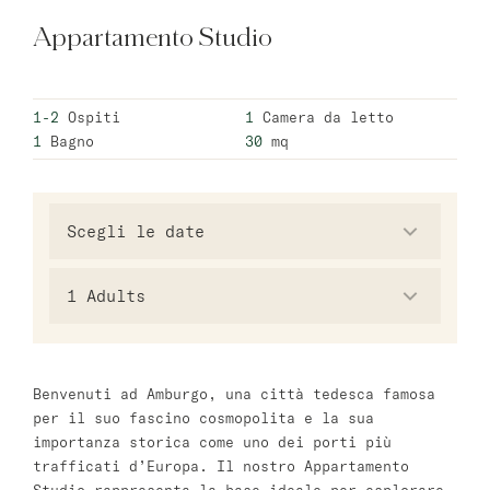
Appartamento Studio
Varsavia
master Wola
1-2
Ospiti
1
Camera da letto
1
Bagno
30
mq
Atene
master Plaka
Salzburg
master Mirabell
1
Adults
Linzergasse Salzburg
Tel Aviv
Benvenuti ad Amburgo, una città tedesca famosa
per il suo fascino cosmopolita e la sua
Mazeh Tel Aviv
importanza storica come uno dei porti più
master Shenkin
trafficati d’Europa. Il nostro Appartamento