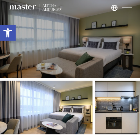
ALTONA
AMBURGO
Roma
Apri la barra degli strumenti
master Trevi
Londra
master St. Paul’s
master Cannon
master Farringdon
Barcellona
master La Rambla
Amburgo
master Altona