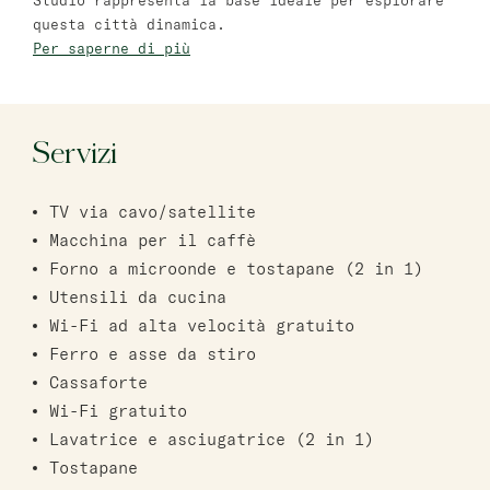
Studio rappresenta la base ideale per esplorare
questa città dinamica.
Bat Yam
Per saperne di più
master Bat Yam
Haifa
Servizi
master Haifa
TV via cavo/satellite
Macchina per il caffè
Forno a microonde e tostapane (2 in 1)
Utensili da cucina
Wi-Fi ad alta velocità gratuito
Ferro e asse da stiro
Cassaforte
Wi-Fi gratuito
Lavatrice e asciugatrice (2 in 1)
Tostapane