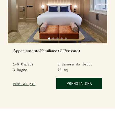
Appartamento Familiare (6 Persone)
1-6
Ospiti
3
Camera da letto
3
Bagno
78
mq
PRENOTA ORA
Vedi di più