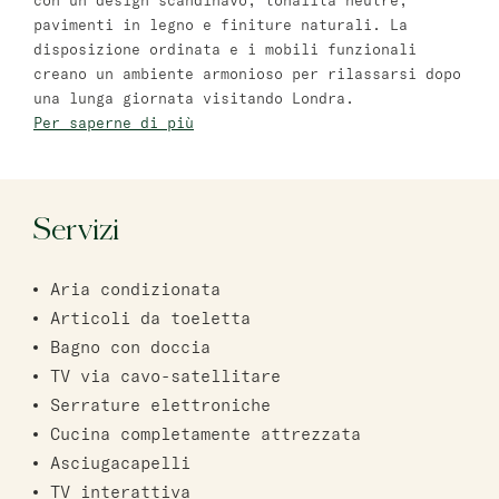
con un design scandinavo, tonalità neutre,
pavimenti in legno e finiture naturali. La
Bat Yam
disposizione ordinata e i mobili funzionali
master Bat Yam
creano un ambiente armonioso per rilassarsi dopo
una lunga giornata visitando Londra.
Per saperne di più
Haifa
master Haifa
Servizi
Aria condizionata
Articoli da toeletta
Bagno con doccia
TV via cavo-satellitare
Serrature elettroniche
Cucina completamente attrezzata
Asciugacapelli
TV interattiva