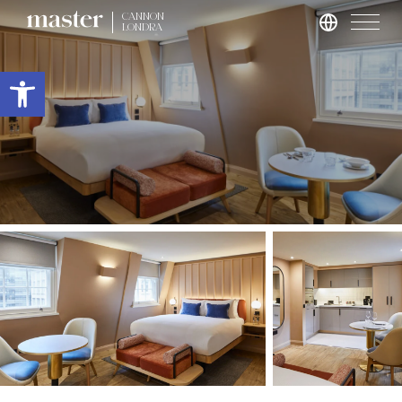
CANNON
LONDRA
Roma
Apri la barra degli strumenti
master Trevi
Londra
master St. Paul’s
master Cannon
master Farringdon
Barcellona
master La Rambla
Amburgo
master Altona