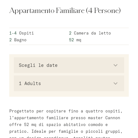
Appartamento Familiare (4 Persone)
Varsavia
master Wola
1-4
Ospiti
2
Camera da letto
2
Bagno
52
mq
Atene
master Plaka
Salzburg
master Mirabell
1
Adults
Linzergasse Salzburg
Tel Aviv
Progettato per ospitare fino a quattro ospiti,
l’appartamento familiare presso master Cannon
Mazeh Tel Aviv
offre 52 mq di spazio abitativo comodo e
master Shenkin
pratico. Ideale per famiglie o piccoli gruppi,