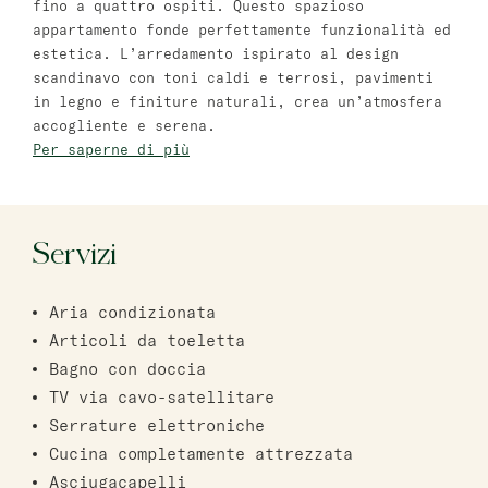
fino a quattro ospiti. Questo spazioso
Bat Yam
appartamento fonde perfettamente funzionalità ed
estetica. L’arredamento ispirato al design
master Bat Yam
scandinavo con toni caldi e terrosi, pavimenti
in legno e finiture naturali, crea un’atmosfera
Haifa
accogliente e serena.
Per saperne di più
master Haifa
Servizi
Aria condizionata
Articoli da toeletta
Bagno con doccia
TV via cavo-satellitare
Serrature elettroniche
Cucina completamente attrezzata
Asciugacapelli