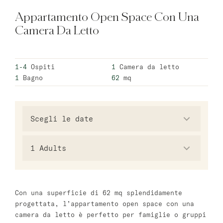
Appartamento Open Space Con Una
Varsavia
Camera Da Letto
master Wola
1-4
Ospiti
1
Camera da letto
Atene
1
Bagno
62
mq
master Plaka
Salzburg
master Mirabell
1
Adults
Linzergasse Salzburg
Tel Aviv
Con una superficie di 62 mq splendidamente
Mazeh Tel Aviv
progettata, l’appartamento open space con una
master Shenkin
camera da letto è perfetto per famiglie o gruppi