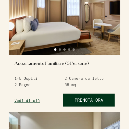
Appartamento Familiare (5 Persone)
1-5
Ospiti
2
Camera da letto
2
Bagno
56
mq
PRENOTA ORA
Vedi di più