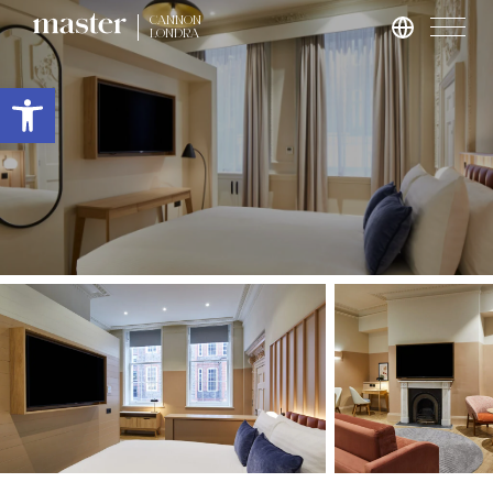
CANNON
LONDRA
Roma
Apri la barra degli strumenti
master Trevi
Londra
master St. Paul’s
master Cannon
master Farringdon
Barcellona
master La Rambla
Amburgo
master Altona