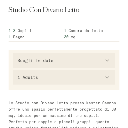
Studio Con Divano Letto
Varsavia
master Wola
1-3
Ospiti
1
Camera da letto
1
Bagno
30
mq
Atene
master Plaka
Salzburg
master Mirabell
1
Adults
Linzergasse Salzburg
Tel Aviv
Lo Studio con Divano Letto presso Master Cannon
offre uno spazio perfettamente progettato di 30
Mazeh Tel Aviv
mq, ideale per un massimo di tre ospiti.
master Shenkin
Perfetto per coppie o piccoli gruppi, questo