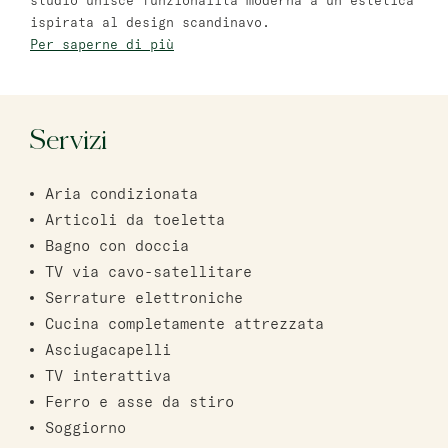
studio unisce funzionalità moderna a un’estetica
ispirata al design scandinavo.
Bat Yam
Per saperne di più
master Bat Yam
Haifa
Servizi
master Haifa
Aria condizionata
Articoli da toeletta
Bagno con doccia
TV via cavo-satellitare
Serrature elettroniche
Cucina completamente attrezzata
Asciugacapelli
TV interattiva
Ferro e asse da stiro
Soggiorno