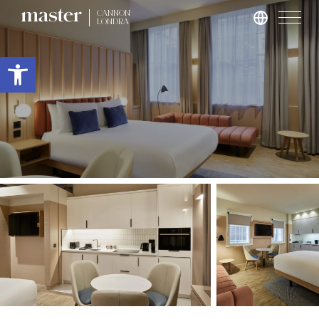
CANNON
LONDRA
Roma
Apri la barra degli strumenti
master Trevi
Londra
master St. Paul’s
master Cannon
master Farringdon
Barcellona
master La Rambla
Amburgo
master Altona