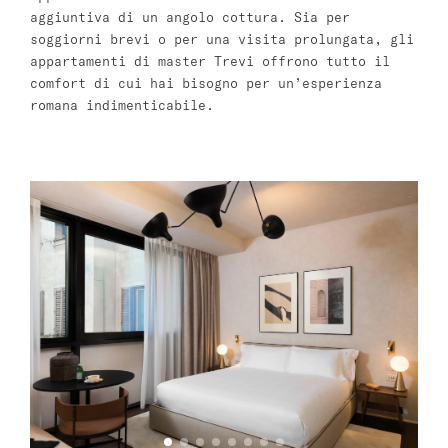
aggiuntiva di un angolo cottura. Sia per
soggiorni brevi o per una visita prolungata, gli
Varsavia
appartamenti di master Trevi offrono tutto il
comfort di cui hai bisogno per un’esperienza
master Wola
romana indimenticabile.
Atene
master Plaka
Salzburg
master Mirabell
Linzergasse Salzburg
Tel Aviv
Mazeh Tel Aviv
master Shenkin