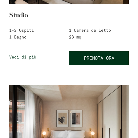
Bat Yam
Studio
master Bat Yam
1-2
Ospiti
1
Camera da letto
Haifa
1
Bagno
28
mq
master Haifa
Vedi di più
PRENOTA ORA