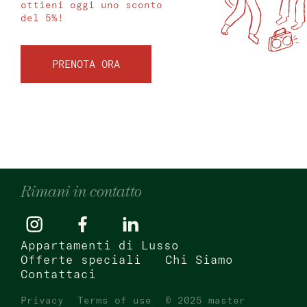
ottieni oggi uno sconto
del 5%!
PRENOTA ORA
Rimani in contatto
Appartamenti di Lusso
Offerte speciali
Chi Siamo
Contattaci
Privacy
Terms of use
© 2025 master