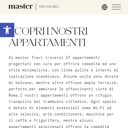
TREVI ROMA
Roma
Apri la barra degli strumenti
SCOPRI I NOSTRI
master Trevi
APPARTAMENTI
Londra
Al master Trevi troverai 27 appartamenti
master St. Paul’s
progettati con cura per offrire comodità ed uno
master Cannon
stile minimalista, con linee pulite e interni di
master Farringdon
ispirazione scandinava. Alcune unità sono dotate
di balcone, mentre altre offrono ampie terrazze,
perfette per ammirare le affascinanti viste di
Barcellona
Roma.I nostri appartamenti offrono un rifugio
tranquillo dal trambusto cittadino. Ogni spazio
master La Rambla
è dotato di elementi essenziali come Wi-Fi ad
alta velocità, aria condizionata, macchina per
Amburgo
il caffè e frigorifero, mentre alcuni
appartamenti selezionati offrono la comodità
master Altona