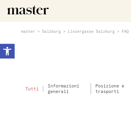
master
>
Salzburg
>
Linzergasse Salzburg
>
FAQ
Apri la barra degli strumenti
Informazioni
Posizione e
Tutti
generali
trasporti