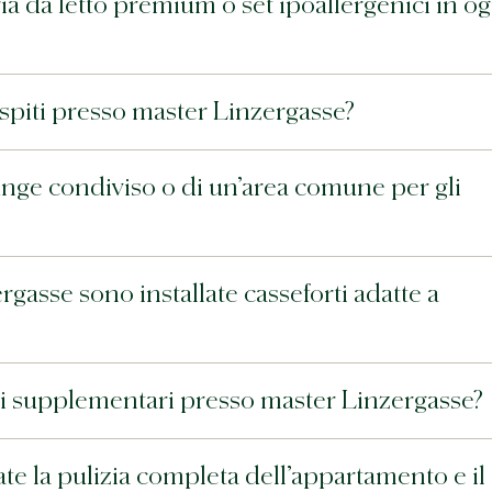
a da letto premium o set ipoallergenici in og
ospiti presso master Linzergasse?
nge condiviso o di un’area comune per gli
gasse sono installate casseforti adatte a
etti supplementari presso master Linzergasse?
e la pulizia completa dell’appartamento e il