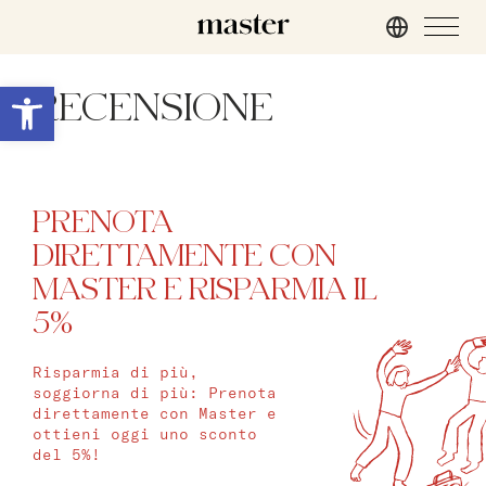
Roma
Apri la barra degli strumenti
RECENSIONE
master Trevi
Londra
PRENOTA
master St. Paul’s
DIRETTAMENTE CON
master Cannon
MASTER E RISPARMIA IL
master Farringdon
5%
Barcellona
Risparmia di più,
master La Rambla
soggiorna di più: Prenota
direttamente con Master e
ottieni oggi uno sconto
Amburgo
del 5%!
master Altona