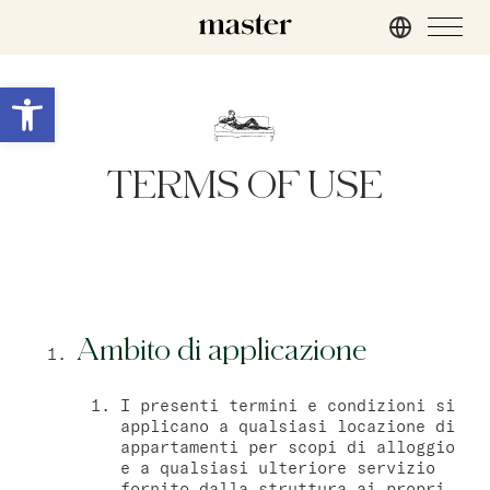
Roma
Apri la barra degli strumenti
master Trevi
TERMS OF USE
Londra
master St. Paul’s
master Cannon
master Farringdon
Ambito di applicazione
Barcellona
master La Rambla
I presenti termini e condizioni si
applicano a qualsiasi locazione di
appartamenti per scopi di alloggio
Amburgo
e a qualsiasi ulteriore servizio
fornito dalla struttura ai propri
master Altona