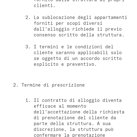
clienti.
Varsavia
La sublocazione degli appartamenti
forniti per scopi diversi
master Wola
dall’alloggio richiede il previo
consenso scritto della struttura.
Atene
I termini e le condizioni del
cliente saranno applicabili solo
master Plaka
se oggetto di un accordo scritto
esplicito e preventivo.
Salzburg
master Mirabell
Termine di prescrizione
Linzergasse Salzburg
Il contratto di alloggio diventa
efficace al momento
Tel Aviv
dell’accettazione della richiesta
di prenotazione del cliente da
Mazeh Tel Aviv
parte della struttura. A sua
master Shenkin
discrezione, la struttura può
confermare la prenotazione