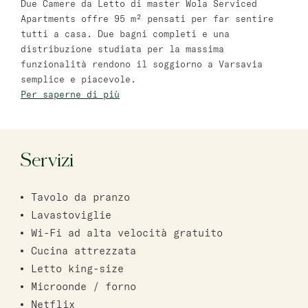
Due Camere da Letto di master Wola Serviced
Bat Yam
Apartments offre 95 m² pensati per far sentire
tutti a casa. Due bagni completi e una
master Bat Yam
distribuzione studiata per la massima
funzionalità rendono il soggiorno a Varsavia
Haifa
semplice e piacevole.
Per saperne di più
master Haifa
Servizi
Tavolo da pranzo
Lavastoviglie
Wi-Fi ad alta velocità gratuito
Cucina attrezzata
Letto king-size
Microonde / forno
Netflix