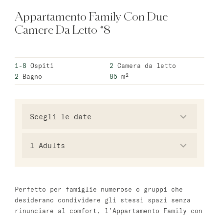
Appartamento Family Con Due
Varsavia
Camere Da Letto *8
master Wola
1-8
Ospiti
2
Camera da letto
Atene
2
Bagno
85
m²
master Plaka
Salzburg
master Mirabell
1
Adults
Linzergasse Salzburg
Tel Aviv
Perfetto per famiglie numerose o gruppi che
Mazeh Tel Aviv
desiderano condividere gli stessi spazi senza
master Shenkin
rinunciare al comfort, l’Appartamento Family con