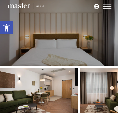
WOLA
Roma
Apri la barra degli strumenti
master Trevi
Londra
master St. Paul’s
master Cannon
master Farringdon
Barcellona
master La Rambla
Amburgo
master Altona