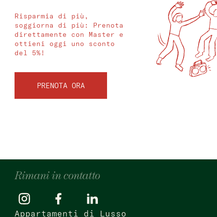
Risparmia di più,
soggiorna di più: Prenota
direttamente con Master e
ottieni oggi uno sconto
del 5%!
PRENOTA ORA
Rimani in contatto
Appartamenti di Lusso