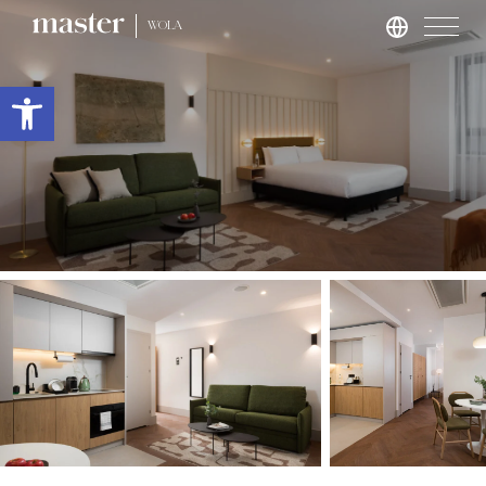
WOLA
Roma
Apri la barra degli strumenti
master Trevi
Londra
master St. Paul’s
master Cannon
master Farringdon
Barcellona
master La Rambla
Amburgo
master Altona