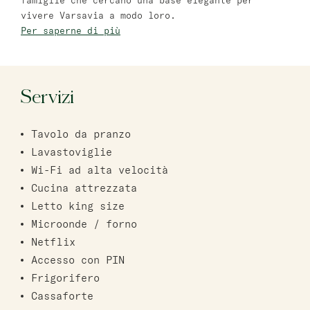
famiglie che cercano una base elegante per
vivere Varsavia a modo loro.
Bat Yam
Per saperne di più
master Bat Yam
Haifa
Servizi
master Haifa
Tavolo da pranzo
Lavastoviglie
Wi-Fi ad alta velocità
Cucina attrezzata
Letto king size
Microonde / forno
Netflix
Accesso con PIN
Frigorifero
Cassaforte