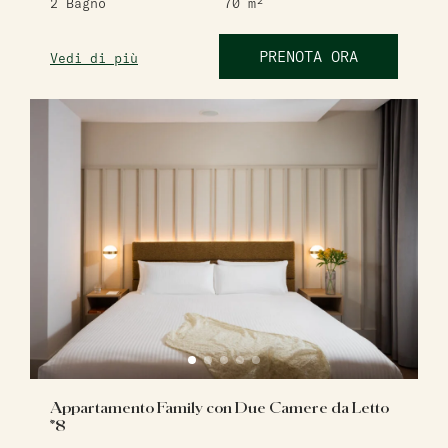
2
Bagno
70
m²
PRENOTA ORA
Vedi di più
Appartamento Family con Due Camere da Letto
*8