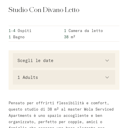
Studio Con Divano Letto
Varsavia
master Wola
1-4
Ospiti
1
Camera da letto
1
Bagno
38
m²
Atene
master Plaka
Salzburg
master Mirabell
1
Adults
Linzergasse Salzburg
Tel Aviv
Pensato per offrirti flessibilità e comfort,
questo studio di 38 m² al master Wola Serviced
Mazeh Tel Aviv
Apartments è uno spazio accogliente e ben
master Shenkin
organizzato, perfetto per coppie, amici o